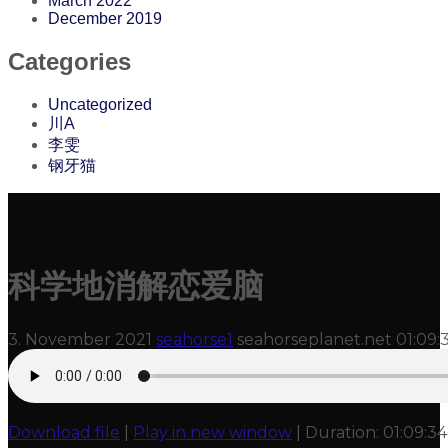
March 2022
December 2019
Categories
Uncategorized
川A
李雯
钢牙猫
科学地消解恋爱脑
3. November 2021
seahorse1
seahorseplanet.net
01:09:
Download file
|
Play in new window
|
Duration: 01:09:34