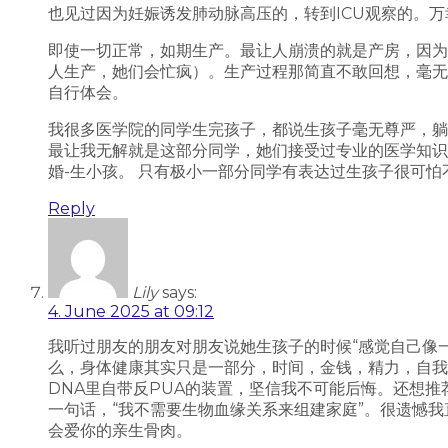
也见过因为妊娠诱发肺动脉高压的，转到ICU观察的。
即使一切正常，如期生产。最让人崩溃的就是产房，因为
人生产，她们会忙疯）。生产过程那简直不敢回想，毫无
自行体会。
我很多医学院的同学生完孩子，都说生孩子毫无尊严，躺
最让我无解就是这部分同学，她们接受过专业的医学知识
婚-生小孩。 只有极小一部分同学有表达过生孩子很可怕
Reply
Lily
says:
4. June 2025 at 09:12
我听过朋友的朋友对朋友说她生孩子的时候“感觉自己像
么，身体健康其实只是一部分，时间，金钱，精力，自我，
DNA里自带反PUA的装置，坚信我不可能后悔。还想推荐大家去听一期TED 
一句话，“我不需要生物血缘关系来组建家庭”。很遗憾
会爱你的亲生骨肉。