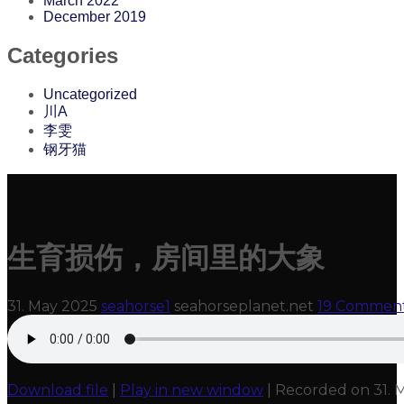
March 2022
December 2019
Categories
Uncategorized
川A
李雯
钢牙猫
生育损伤，房间里的大象
31. May 2025
seahorse1
seahorseplanet.net
19 Commen
Download file
|
Play in new window
|
Recorded on 31. 