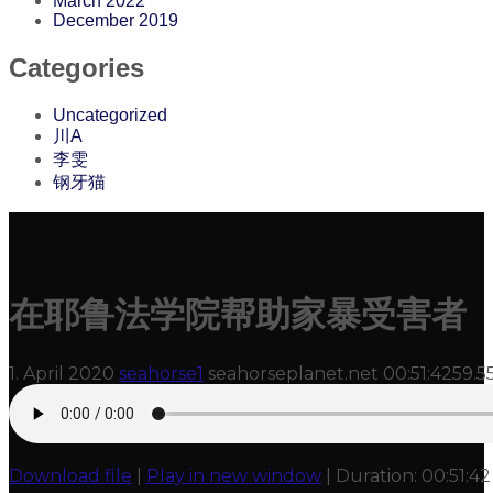
March 2022
December 2019
Categories
Uncategorized
川A
李雯
钢牙猫
在耶鲁法学院帮助家暴受害者
1. April 2020
seahorse1
seahorseplanet.net
00:51:42
59.5
Download file
|
Play in new window
|
Duration: 00:51:42