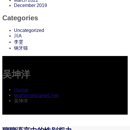
March 2022
December 2019
Categories
Uncategorized
川A
李雯
钢牙猫
吴坤洋
Home
seahorseplanet.net
吴坤洋