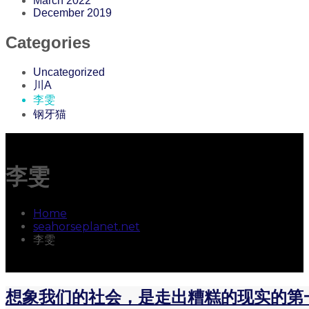
March 2022
December 2019
Categories
Uncategorized
川A
李雯
钢牙猫
李雯
Home
seahorseplanet.net
李雯
想象我们的社会，是走出糟糕的现实的第