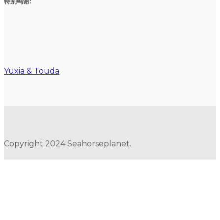
特别鸣谢:
Yuxia & Touda
Copyright 2024 Seahorseplanet.