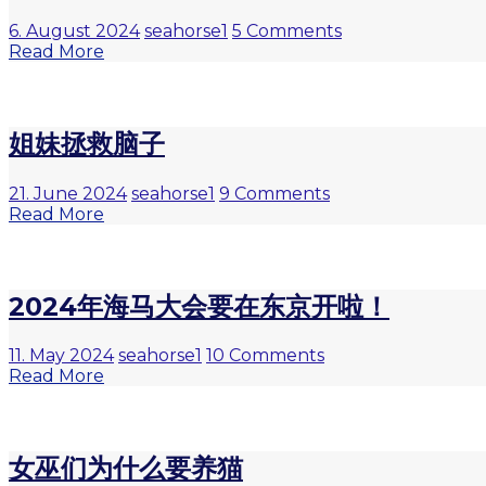
6. August 2024
seahorse1
5 Comments
Read More
姐妹拯救脑子
21. June 2024
seahorse1
9 Comments
Read More
2024年海马大会要在东京开啦！
11. May 2024
seahorse1
10 Comments
Read More
女巫们为什么要养猫