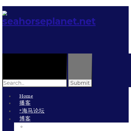
Search
for:
Home
播客
*海马论坛
博客
李雯的博客