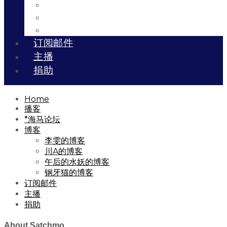
川A的博客
午后的水妖的博客
钢牙猫的博客
订阅邮件
主播
捐助
Home
播客
*海马论坛
博客
李雯的博客
川A的博客
午后的水妖的博客
钢牙猫的博客
订阅邮件
主播
捐助
About Satchmo