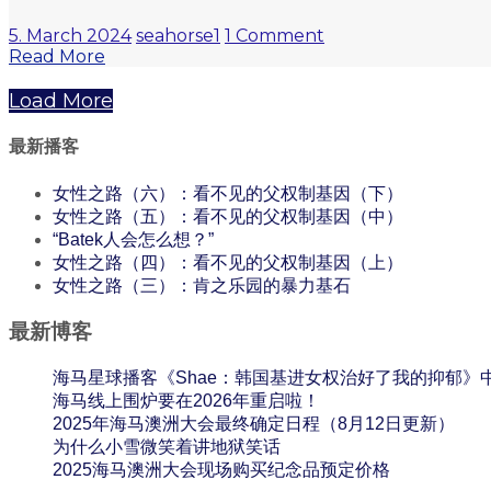
5. March 2024
seahorse1
1 Comment
Read More
Load More
最新播客
女性之路（六）：看不见的父权制基因（下）
女性之路（五）：看不见的父权制基因（中）
“Batek人会怎么想？”
女性之路（四）：看不见的父权制基因（上）
女性之路（三）：肯之乐园的暴力基石
最新博客
海马星球播客《Shae：韩国基进女权治好了我的抑郁》
海马线上围炉要在2026年重启啦！
2025年海马澳洲大会最终确定日程（8月12日更新）
为什么小雪微笑着讲地狱笑话
2025海马澳洲大会现场购买纪念品预定价格