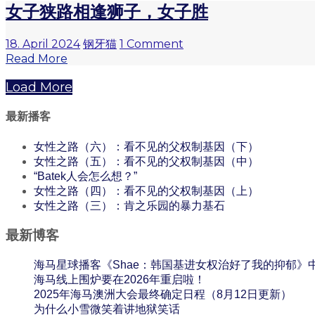
女子狭路相逢狮子，女子胜
18. April 2024
钢牙猫
1 Comment
Read More
Load More
最新播客
女性之路（六）：看不见的父权制基因（下）
女性之路（五）：看不见的父权制基因（中）
“Batek人会怎么想？”
女性之路（四）：看不见的父权制基因（上）
女性之路（三）：肯之乐园的暴力基石
最新博客
海马星球播客《Shae：韩国基进女权治好了我的抑郁》
海马线上围炉要在2026年重启啦！
2025年海马澳洲大会最终确定日程（8月12日更新）
为什么小雪微笑着讲地狱笑话