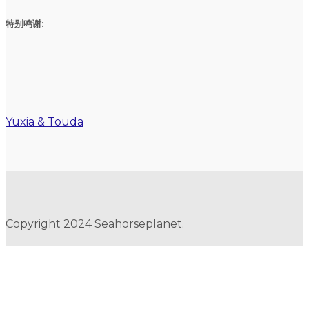
特别鸣谢:
Yuxia & Touda
Copyright 2024 Seahorseplanet.