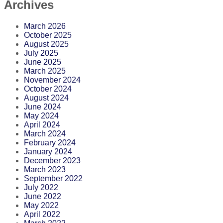
Archives
March 2026
October 2025
August 2025
July 2025
June 2025
March 2025
November 2024
October 2024
August 2024
June 2024
May 2024
April 2024
March 2024
February 2024
January 2024
December 2023
March 2023
September 2022
July 2022
June 2022
May 2022
April 2022