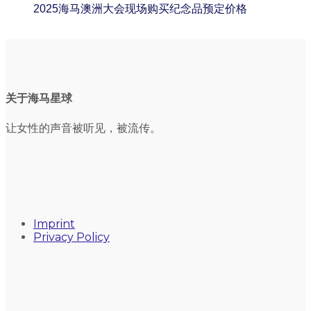
2025海马澳洲大会现场购买纪念品预定价格
关于海马星球
让女性的声音被听见，被流传。
Imprint
Privacy Policy