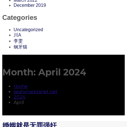
March 2022
December 2019
Categories
Uncategorized
川A
李雯
钢牙猫
Month:
April 2024
Home
seahorseplanet.net
2024
April
婚姻就是无罪强奸