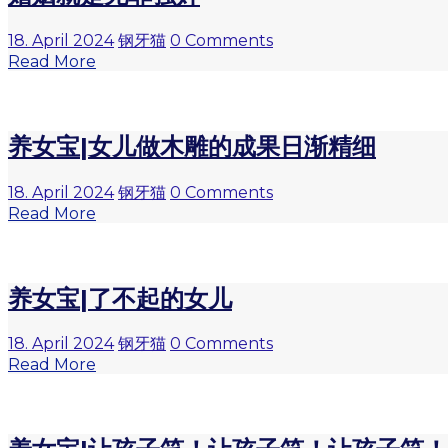
18. April 2024
钢牙猫
0 Comments
Read More
养女宝|女儿做木雕的成果日渐精细
18. April 2024
钢牙猫
0 Comments
Read More
养女宝|了不起的女儿
18. April 2024
钢牙猫
0 Comments
Read More