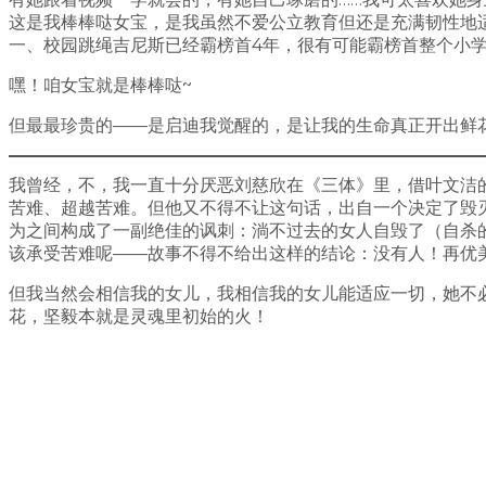
这是我棒棒哒女宝，是我虽然不爱公立教育但还是充满韧性地
一、校园跳绳吉尼斯已经霸榜首4年，很有可能霸榜首整个小
嘿！咱女宝就是棒棒哒~
但最最珍贵的——是启迪我觉醒的，是让我的生命真正开出鲜花的，我
我曾经，不，我一直十分厌恶刘慈欣在《三体》里，借叶文洁
苦难、超越苦难。但他又不得不让这句话，出自一个决定了毁
为之间构成了一副绝佳的讽刺：淌不过去的女人自毁了（自杀
该承受苦难呢——故事不得不给出这样的结论：没有人！再优
但我当然会相信我的女儿，我相信我的女儿能适应一切，她不
花，坚毅本就是灵魂里初始的火！